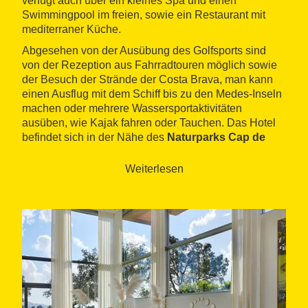
verfügt auch über ein kleines Spa und einen
Swimmingpool im freien, sowie ein Restaurant mit
mediterraner Küche.
Abgesehen von der Ausübung des Golfsports sind
von der Rezeption aus Fahrradtouren möglich sowie
der Besuch der Strände der Costa Brava, man kann
einen Ausflug mit dem Schiff bis zu den Medes-Inseln
machen oder mehrere Wassersportaktivitäten
ausüben, wie Kajak fahren oder Tauchen. Das Hotel
befindet sich in der Nähe des
Naturparks Cap de
Creus
oder dem
Parc Natural Dels Aiguamolls de
l'Empordà
.
Weiterlesen