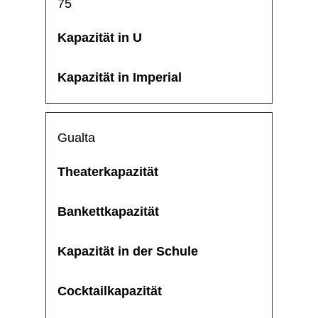
75
Gualta