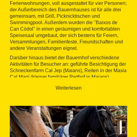
Ferienwohnungen, voll ausgestattet für vier Personen;
der Außerbereich des Bauernhauses ist für alle drei
gemeinsam, mit Grill, Picknicktischen und
Swimmingpool. Außerdem wurden die "Baixos de
Can Còdol" in einen geräumigen und komfortablen
Speisesaal umgebaut, der sich bestens für Feiern,
Versammlungen, Familienfeste, Freundschaften und
andere Veranstaltungen eignet.
Darüber hinaus bietet der Bauernhof verschiedene
Aktivitäten für Besucher an: geführte Besichtigung der
Schneckenfarm Cal Jep (Maians), Reiten in der Masia
Cal Magí (kleiner familiärer Reithof in Maians),
Wanderwege zu Fuß oder mit dem Mountainbike,
Weiterlesen
Wanderroute der Cogulló de Can Torra oder
Ballonfahrt.