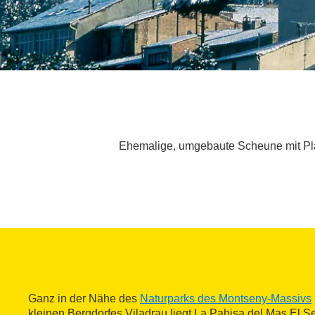
Ehemalige, umgebaute Scheune mit Plat
Ganz in der Nähe des
Naturparks des Montseny-Massivs
kleinen Bergdorfes Viladrau liegt La Pahisa del Mas El S