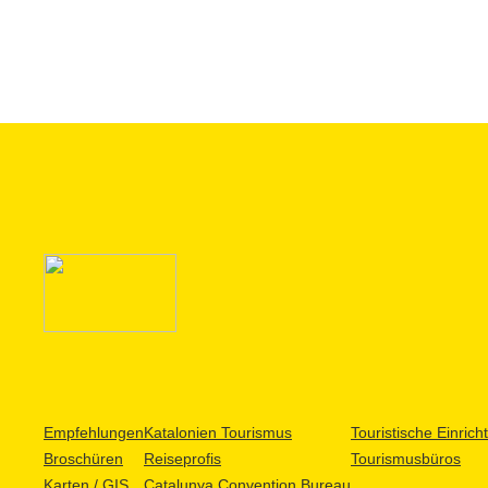
Empfehlungen
Katalonien Tourismus
Touristische Einric
Broschüren
Reiseprofis
Tourismusbüros
Karten / GIS
Catalunya Convention Bureau