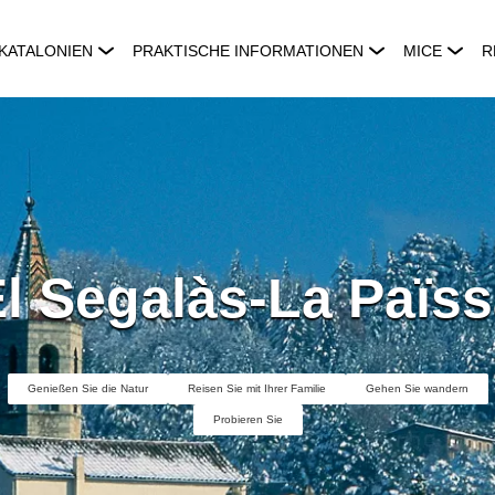
KATALONIEN
PRAKTISCHE INFORMATIONEN
MICE
R
l Segalàs-La Païs
Genießen Sie die Natur
Reisen Sie mit Ihrer Familie
Gehen Sie wandern
Probieren Sie