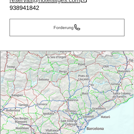
reservas@hotelsitges.com
938941842
Forderung