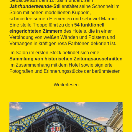
Gebäude aus dem 18. Jahrhundert, sein
Jahrhundertwende-
Stil
entfaltet seine Schönheit im
Salon mit hohen modellierten Kuppeln,
schmiedeeisernen Elementen und sehr viel Marmor.
Eine steile Treppe führt zu den
54 funktionell
eingerichteten Zimmern
des Hotels, die in einer
Verbindung von weißen Wänden und Polstern und
Vorhängen in kräftigen rosa Farbtönen dekoriert ist.
Im Salon im ersten Stock befindet sich eine
Sammlung von historischen Zeitungsausschnitten
im Zusammenhang mit dem Hotel sowie signierte
Fotografien und Erinnerungsstücke der berühmtesten
Gäste, darunter Stendahl, Chopin, Ulysses S. Grant
und Buffalo Bill.
Weiterlesen