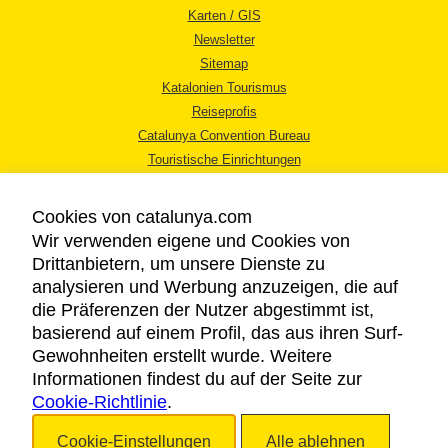
Karten / GIS
Newsletter
Sitemap
Katalonien Tourismus
Reiseprofis
Catalunya Convention Bureau
Touristische Einrichtungen
Tourismusbüros
Cookies von catalunya.com
Wir verwenden eigene und Cookies von
Drittanbietern, um unsere Dienste zu
analysieren und Werbung anzuzeigen, die auf
die Präferenzen der Nutzer abgestimmt ist,
RECHTLICHER HINWEIS
basierend auf einem Profil, das aus ihren Surf-
DATENSCHUTZICHTLINIE
Gewohnheiten erstellt wurde. Weitere
COOKIES
Informationen findest du auf der Seite zur
Cookie-Richtlinie
BARRIEREFREIHEIT
.
Cookie-Einstellungen
Alle ablehnen