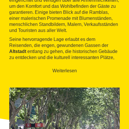
eingerichtet und verfügen über alle Annehmlichkeiten,
um den Komfort und das Wohlbefinden der Gäste zu
garantieren. Einige bieten Blick auf die Ramblas,
einer malerischen Promenade mit Blumenständen,
menschlichen Standbildern, Malern, Verkaufsständen
und Touristen aus aller Welt.
Seine hervorragende Lage erlaubt es dem
Reisenden, die engen, gewundenen Gassen der
Altstadt
entlang zu gehen, die historischen Gebäude
zu entdecken und die kulturell interessanten Plätze,
Einkaufszentren und Freizeitaktivitäten im Zentrum
der Stadt zu Fuß zu erreichen.
Weiterlesen