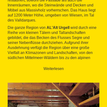
restauriert, sowohl die Fassade als auch die
Innenräumen, wo die Steinwände und Decken und
Möbel aus Massivholz vorherrschen. Das Haus liegt
auf 1200 Meter Höhe, umgeben von Wiesen, im Tal
des Valldarques.
Die ganze Region von
AL'Alt Urgell
wird durch eine
Reihe von kleinen Tälern und Tallandschaften
gebildet, die das Becken des Flusses Segre und
seiner Nebenflüsse durchziehen. Aufgrund ihrer
Ausdehnung verfügt die Region über eine große
Vielfalt an Klimazonen und Landschaften, von den
südlichen Mittelmeer-Wäldern bis zu den alpinen
Regionen im Norden. Es ist ideal für Berg- und
Abenteuersportarten. Einige der nächstgelegenen
Weiterlesen
Naturschutzgebiete
sind der Parc Natural de l'Alt
Pirineu und der
Parc Natural Cadi-Moixeró
.