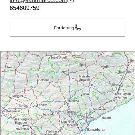
info@santmarco.com
654609759
Forderung