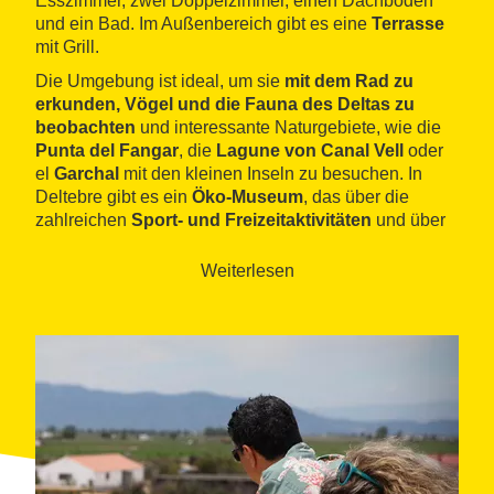
Esszimmer, zwei Doppelzimmer, einen Dachboden
und ein Bad. Im Außenbereich gibt es eine
Terrasse
mit Grill.
Die Umgebung ist ideal, um sie
mit dem Rad zu
erkunden, Vögel und die Fauna des Deltas zu
beobachten
und interessante Naturgebiete, wie die
Punta del Fangar
, die
Lagune von Canal Vell
oder
el
Garchal
mit den kleinen Inseln zu besuchen. In
Deltebre gibt es ein
Öko-Museum
, das über die
zahlreichen
Sport- und Freizeitaktivitäten
und über
den
anerkannten Reichtum der lokalen Küche
informiert.
Weiterlesen