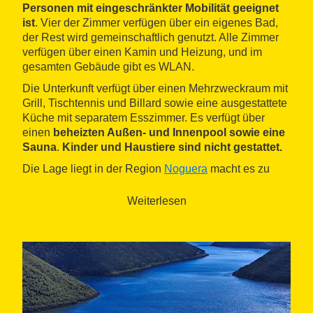
Personen mit eingeschränkter Mobilität geeignet
ist
. Vier der Zimmer verfügen über ein eigenes Bad,
der Rest wird gemeinschaftlich genutzt. Alle Zimmer
verfügen über einen Kamin und Heizung, und im
gesamten Gebäude gibt es WLAN.
Die Unterkunft verfügt über einen Mehrzweckraum mit
Grill, Tischtennis und Billard sowie eine ausgestattete
Küche mit separatem Esszimmer. Es verfügt über
einen
beheizten Außen- und Innenpool sowie eine
Sauna
.
Kinder und Haustiere sind nicht gestattet.
Die Lage liegt in der Region
Noguera
macht es zu
einem Ausgangspunkt für verschiedene
Routen zu
Fuß und mit dem Fahrrad
zu Sehenswürdigkeiten
Weiterlesen
wie der Burg von Ribelles, Sanaüja oder der Kapelle
Santa Magdalena und anderen < b>
Naturlandschaften von Interesse wie das
Vall del riu
Llobregós
.
< / p>