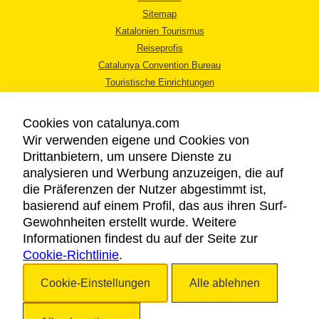
Sitemap
Katalonien Tourismus
Reiseprofis
Catalunya Convention Bureau
Touristische Einrichtungen
Tourismusbüros
Cookies von catalunya.com
Wir verwenden eigene und Cookies von
Drittanbietern, um unsere Dienste zu
analysieren und Werbung anzuzeigen, die auf
die Präferenzen der Nutzer abgestimmt ist,
RECHTLICHER HINWEIS
basierend auf einem Profil, das aus ihren Surf-
DATENSCHUTZICHTLINIE
Gewohnheiten erstellt wurde. Weitere
COOKIES
Informationen findest du auf der Seite zur
Cookie-Richtlinie
BARRIEREFREIHEIT
.
Cookie-Einstellungen
Alle ablehnen
Copyright © 2026. Katalonien Tourismus. Alle Rechte vorbehalten