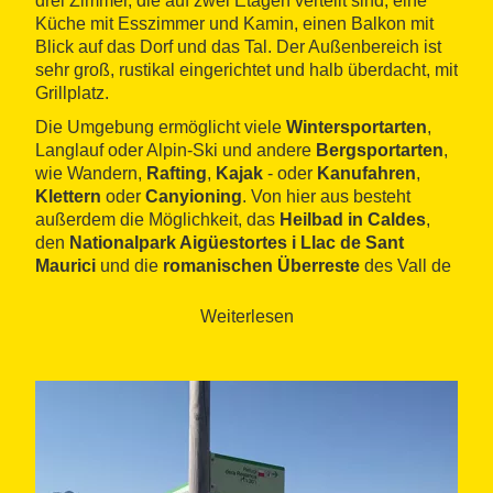
drei Zimmer, die auf zwei Etagen verteilt sind, eine
Küche mit Esszimmer und Kamin, einen Balkon mit
Blick auf das Dorf und das Tal. Der Außenbereich ist
sehr groß, rustikal eingerichtet und halb überdacht, mit
Grillplatz.
Die Umgebung ermöglicht viele
Wintersportarten
,
Langlauf oder Alpin-Ski und andere
Bergsportarten
,
wie Wandern,
Rafting
,
Kajak
- oder
Kanufahren
,
Klettern
oder
Canyioning
. Von hier aus besteht
außerdem die Möglichkeit, das
Heilbad in Caldes
,
den
Nationalpark Aigüestortes i Llac de Sant
Maurici
und die
romanischen Überreste
des Vall de
Boí, die zum
Weltkulturerbe
von der UNESCO
ernannt wurden, zu besichtigen.
Weiterlesen