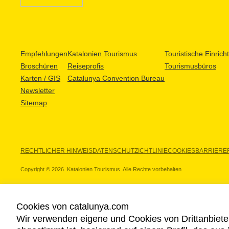
Empfehlungen
Katalonien Tourismus
Touristische Einric
Broschüren
Reiseprofis
Tourismusbüros
Karten / GIS
Catalunya Convention Bureau
Newsletter
Sitemap
RECHTLICHER HINWEIS
DATENSCHUTZICHTLINIE
COOKIES
BARRIEREF
Copyright © 2026. Katalonien Tourismus. Alle Rechte vorbehalten
Cookies von catalunya.com
Wir verwenden eigene und Cookies von Drittanbiete
UNSERE PARTNER