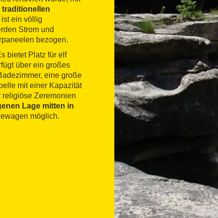
traditionellen
st ein völlig
erden Strom und
rpaneelen bezogen.
bietet Platz für elf
rfügt über ein großes
 Badezimmer, eine große
elle mit einer Kapazität
r religiöse Zeremonien
genen Lage mitten in
dewagen möglich.