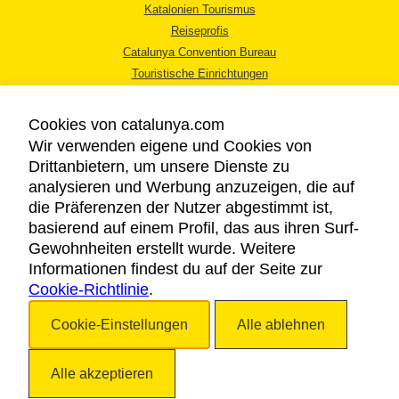
Katalonien Tourismus
Reiseprofis
Catalunya Convention Bureau
Touristische Einrichtungen
Tourismusbüros
Cookies von catalunya.com
Wir verwenden eigene und Cookies von
Drittanbietern, um unsere Dienste zu
analysieren und Werbung anzuzeigen, die auf
die Präferenzen der Nutzer abgestimmt ist,
RECHTLICHER HINWEIS
basierend auf einem Profil, das aus ihren Surf-
DATENSCHUTZICHTLINIE
Gewohnheiten erstellt wurde. Weitere
COOKIES
Informationen findest du auf der Seite zur
Cookie-Richtlinie
BARRIEREFREIHEIT
.
Cookie-Einstellungen
Alle ablehnen
Copyright © 2026. Katalonien Tourismus. Alle Rechte vorbehalten
Alle akzeptieren