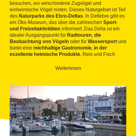
besuchen, wo verschiedene Zugvögel und
einheimische Vögel nisten. Dieses Naturgebiet ist Teil
des
Naturparks des Ebro-Deltas
. In Deltebre gibt es
ein Öko-Museum, das über die zahlreichen
Sport-
und Freizeitaktivitäten
informiert. Das Delta ist ein
idealer Ausgangspunkt für
Radtouren, die
Beobachtung von Vögeln
oder für
Wassersport
und
bietet eine
reichhaltige Gastronomie, in der
exzellente heimische Produkte
, Reis und Fisch
verarbeitet werden.
Weiterlesen