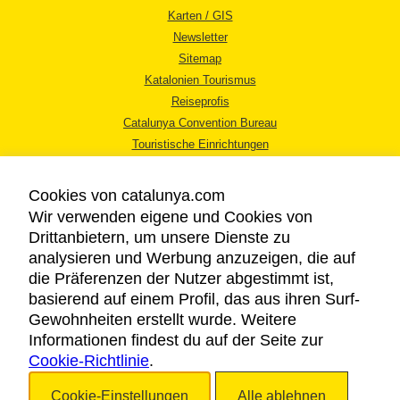
Karten / GIS
Newsletter
Sitemap
Katalonien Tourismus
Reiseprofis
Catalunya Convention Bureau
Touristische Einrichtungen
Tourismusbüros
Cookies von catalunya.com
Wir verwenden eigene und Cookies von
Drittanbietern, um unsere Dienste zu
analysieren und Werbung anzuzeigen, die auf
die Präferenzen der Nutzer abgestimmt ist,
RECHTLICHER HINWEIS
basierend auf einem Profil, das aus ihren Surf-
DATENSCHUTZICHTLINIE
Gewohnheiten erstellt wurde. Weitere
COOKIES
Informationen findest du auf der Seite zur
Cookie-Richtlinie
BARRIEREFREIHEIT
.
Cookie-Einstellungen
Alle ablehnen