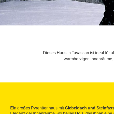
Dieses Haus in Tavascan ist ideal für a
warmherzigen Innenräume, i
Ein großes Pyrenäenhaus mit
Giebeldach und Steinfas
Eleganz der Innenräume, wo helles Holz, das ihnen ein