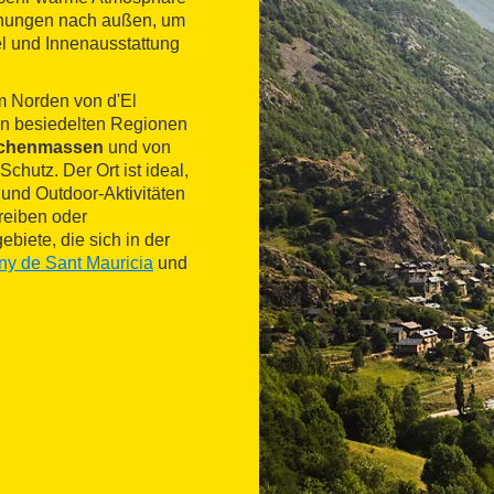
Öffnungen nach außen, um
l und Innenausstattung
im Norden von d'El
ten besiedelten Regionen
chenmassen
und von
Schutz. Der Ort ist ideal,
und Outdoor-Aktivitäten
reiben oder
biete, die sich in der
any de Sant Mauricia
und