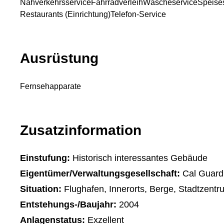
Nahverkehrsservice
Fahrradverleih
Wäscheservice
Speise
Restaurants (Einrichtung)
Telefon-Service
Ausrüstung
Fernsehapparate
Zusatzinformation
Einstufung:
Historisch interessantes Gebäude
Eigentümer/Verwaltungsgesellschaft:
Cal Guardi
Situation:
Flughafen, Innerorts, Berge, Stadtzentr
Entstehungs-/Baujahr:
2004
Anlagenstatus:
Exzellent