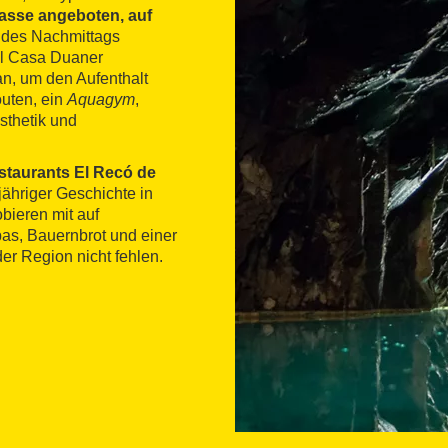
rasse angeboten, auf
 des Nachmittags
el Casa Duaner
an, um den Aufenthalt
uten, ein
Aquagym
,
sthetik und
staurants El Recó de
jähriger Geschichte in
bieren mit auf
apas, Bauernbrot und einer
der Region nicht fehlen.