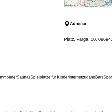
Adresse
Platz, Farga, 10, 08694
immbäder
Saunas
Spielplätze für Kinder
Internetzugang
Bars
Spor