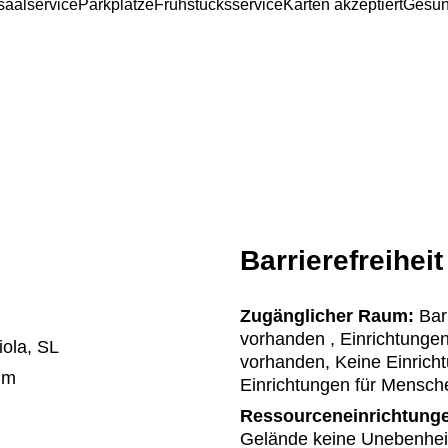
saalservice
Parkplätze
Frühstücksservice
Karten akzeptiert
Gesun
Barrierefreiheit
Zugänglicher Raum:
Barr
vorhanden , Einrichtungen
ola, SL
vorhanden, Keine Einrich
um
Einrichtungen für Mensch
Ressourceneinrichtung
Gelände keine Unebenheit