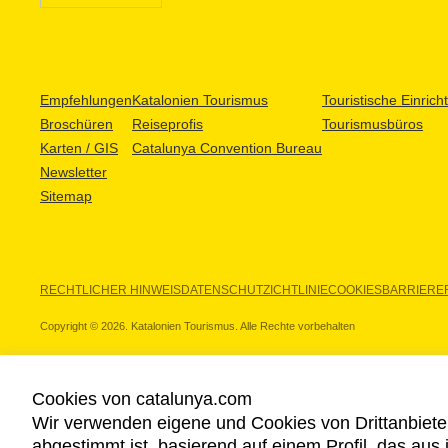
Empfehlungen
Katalonien Tourismus
Touristische Einric
Broschüren
Reiseprofis
Tourismusbüros
Karten / GIS
Catalunya Convention Bureau
Newsletter
Sitemap
RECHTLICHER HINWEIS
DATENSCHUTZICHTLINIE
COOKIES
BARRIEREF
Copyright © 2026. Katalonien Tourismus. Alle Rechte vorbehalten
Cookies von catalunya.com
Wir verwenden eigene und Cookies von Drittanbiete
UNSERE PARTNER
abgestimmt ist, basierend auf einem Profil, das aus