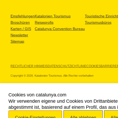
Empfehlungen
Katalonien Tourismus
Touristische Einric
Broschüren
Reiseprofis
Tourismusbüros
Karten / GIS
Catalunya Convention Bureau
Newsletter
Sitemap
RECHTLICHER HINWEIS
DATENSCHUTZICHTLINIE
COOKIES
BARRIEREF
Copyright © 2026. Katalonien Tourismus. Alle Rechte vorbehalten
Cookies von catalunya.com
Wir verwenden eigene und Cookies von Drittanbiete
UNSERE PARTNER
abgestimmt ist, basierend auf einem Profil, das aus
Cookie-Einstellungen
Alle ablehnen
All