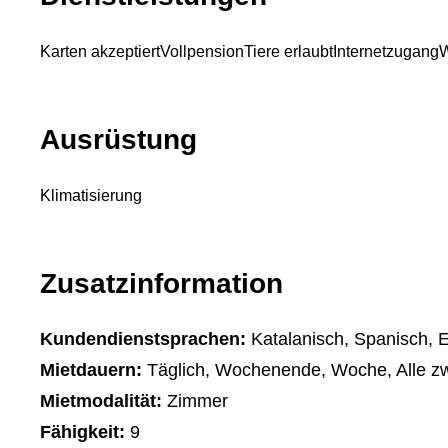
Karten akzeptiert
Vollpension
Tiere erlaubt
Internetzugang
W
Ausrüstung
Klimatisierung
Zusatzinformation
Kundendienstsprachen:
Katalanisch, Spanisch, E
Mietdauern:
Täglich, Wochenende, Woche, Alle z
Mietmodalität:
Zimmer
Fähigkeit:
9