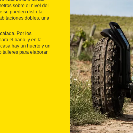
tros sobre el nivel del
 se pueden disfrutar
habitaciones dobles, una
calada. Por los
para el baño, y en la
 casa hay un huerto y un
 talleres para elaborar