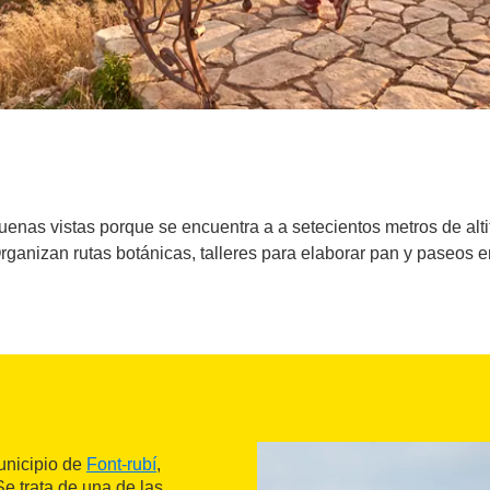
uenas vistas porque se encuentra a a setecientos metros de alt
Organizan rutas botánicas, talleres para elaborar pan y paseos
unicipio de
Font-rubí
,
Se trata de una de las