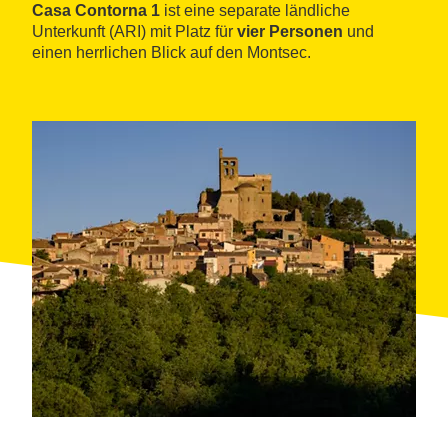
Casa Contorna 1
ist eine separate ländliche
Unterkunft (ARI) mit Platz für
vier Personen
und
einen herrlichen Blick auf den Montsec.