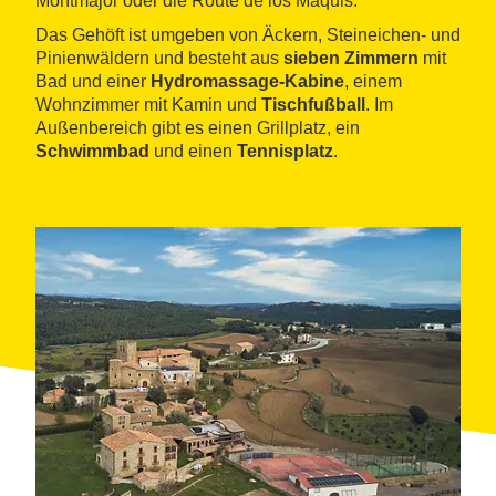
Montmajor oder die Route de los Maquis.
Das Gehöft ist umgeben von Äckern, Steineichen- und
Pinienwäldern und besteht aus
sieben Zimmern
mit
Bad und einer
Hydromassage-Kabine
, einem
Wohnzimmer mit Kamin und
Tischfußball
. Im
Außenbereich gibt es einen Grillplatz, ein
Schwimmbad
und einen
Tennisplatz
.