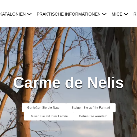
KATALONIEN
PRAKTISCHE INFORMATIONEN
MICE
R
Carme de Nelis
Genießen Sie die Natur
Steigen Sie auf Ihr Fahrrad
Reisen Sie mit Ihrer Familie
Gehen Sie wandern