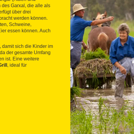
des Garxal, die alle als
rfügt über drei
bracht werden können.
ten, Schweine,
Eier essen können. Auch
 damit sich die Kinder im
, da der gesamte Umfang
 ist. Eine weitere
rill
, ideal für