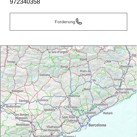
972340358
Forderung