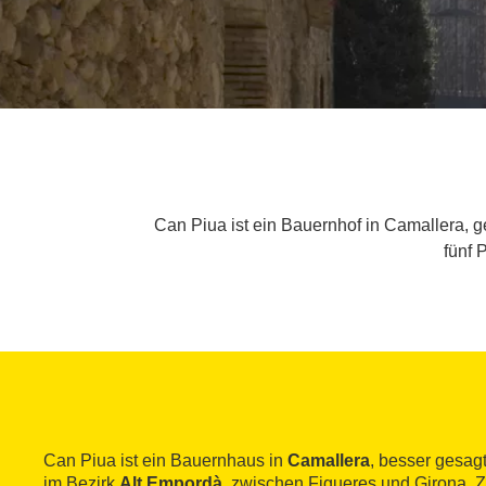
Can Piua ist ein Bauernhof in Camallera, 
fünf 
Can Piua ist ein Bauernhaus in
Camallera
, besser gesag
im Bezirk
Alt Empordà
, zwischen Figueres und Girona. 