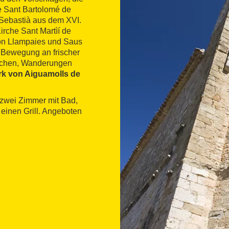
e Sant Bartolomé de
 Sebastià aus dem XVI.
irche Sant Martìí de
on Llampaies und Saus
r Bewegung an frischer
suchen, Wanderungen
rk von Aiguamolls de
 zwei Zimmer mit Bad,
einen Grill. Angeboten