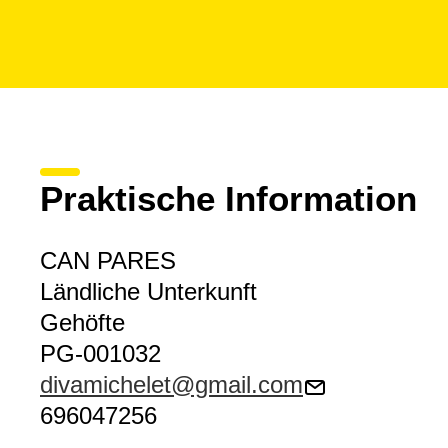
Praktische Information
CAN PARES
Ländliche Unterkunft
Gehöfte
PG-001032
divamichelet@gmail.com
696047256