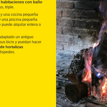
 habitaciones con baño
s, triple.
a y una cocina pequeña
 y una piscina pequeña
e puede alquilar entera o
adaptado un antiguo
sus bicis y puedan hacer
de hortalizas
uéspedes.