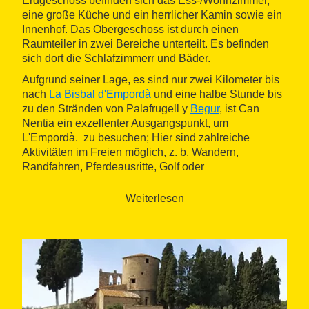
Erdgeschoss befinden sich das Ess-/Wohnzimmer,
eine große Küche und ein herrlicher Kamin sowie ein
Innenhof. Das Obergeschoss ist durch einen
Raumteiler in zwei Bereiche unterteilt. Es befinden
sich dort die Schlafzimmerr und Bäder.
Aufgrund seiner Lage, es sind nur zwei Kilometer bis
nach
La Bisbal d'Empordà
und eine halbe Stunde bis
zu den Stränden von Palafrugell y
Begur
, ist Can
Nentia ein exzellenter Ausgangspunkt, um
L'Empordà. zu besuchen; Hier sind zahlreiche
Aktivitäten im Freien möglich, z. b. Wandern,
Randfahren, Pferdeausritte, Golf oder
Wassersportarten. Außerdem kann man von hier aus
die wunderschönen
mittelalterlichen Dörfer
im
Weiterlesen
Bezirken besuchen, z. B.
Pals
o
Monells
und die
Gastronomie dieser Gegend
genießen. In Fonteta
kauft man am besten, den sprichwörtlich besten Quark
des Landes.