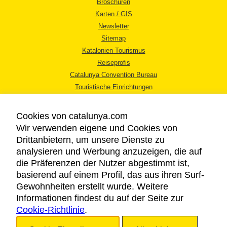
Broschüren
Karten / GIS
Newsletter
Sitemap
Katalonien Tourismus
Reiseprofis
Catalunya Convention Bureau
Touristische Einrichtungen
Tourismusbüros
Cookies von catalunya.com
Wir verwenden eigene und Cookies von
Drittanbietern, um unsere Dienste zu
analysieren und Werbung anzuzeigen, die auf
die Präferenzen der Nutzer abgestimmt ist,
RECHTLICHER HINWEIS
basierend auf einem Profil, das aus ihren Surf-
DATENSCHUTZICHTLINIE
Gewohnheiten erstellt wurde. Weitere
COOKIES
Informationen findest du auf der Seite zur
Cookie-Richtlinie
BARRIEREFREIHEIT
.