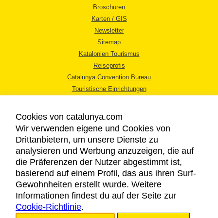
Broschüren
Karten / GIS
Newsletter
Sitemap
Katalonien Tourismus
Reiseprofis
Catalunya Convention Bureau
Touristische Einrichtungen
Tourismusbüros
Cookies von catalunya.com
Wir verwenden eigene und Cookies von
Drittanbietern, um unsere Dienste zu
analysieren und Werbung anzuzeigen, die auf
die Präferenzen der Nutzer abgestimmt ist,
RECHTLICHER HINWEIS
basierend auf einem Profil, das aus ihren Surf-
DATENSCHUTZICHTLINIE
Gewohnheiten erstellt wurde. Weitere
COOKIES
Informationen findest du auf der Seite zur
Cookie-Richtlinie
BARRIEREFREIHEIT
.