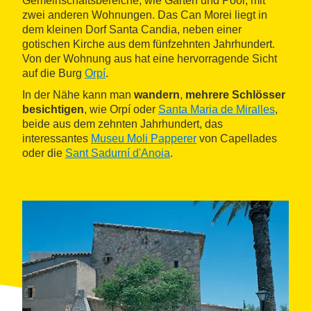
Gemeinschaftsbereiche, wie Garten und Pool, mit
zwei anderen Wohnungen. Das Can Morei liegt in
dem kleinen Dorf Santa Candia, neben einer
gotischen Kirche aus dem fünfzehnten Jahrhundert.
Von der Wohnung aus hat eine hervorragende Sicht
auf die Burg
Orpí
.
In der Nähe kann man
wandern
,
mehrere Schlösser
besichtigen
, wie Orpí oder
Santa Maria de Miralles
,
beide aus dem zehnten Jahrhundert, das
interessantes
Museu Moli Papperer
von Capellades
oder die
Sant Sadurní d'Anoia
.