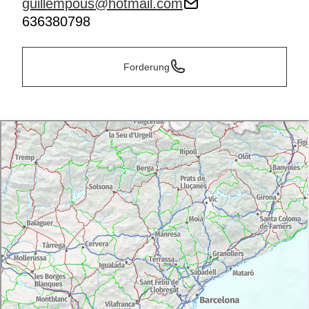
guillempous@hotmail.com
636380798
Forderung