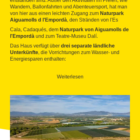
entstanden sind. Außer den Aktivitäten im Freien, wie
Wandern, Ballonfahrten und Abenteuersport, hat man
von hier aus einen leichten Zugang zum
Naturpark
Aiguamolls d l'Empordà
, den Stränden von l'Es
Cala, Cadaqués, dem
Naturpark von Aiguamolls de
l'Empordà
und zum Teatre-Museu Dalí.
Das Haus verfügt über
drei separate ländliche
Unterkünfte
, die Vorrichtungen zum Wasser- und
Energiesparen enthalten:
Casa Pairal, Les Corts und Les Arcades. Es ist ideal
für Gruppen von
acht bis zwölf Personen
.
Weiterlesen