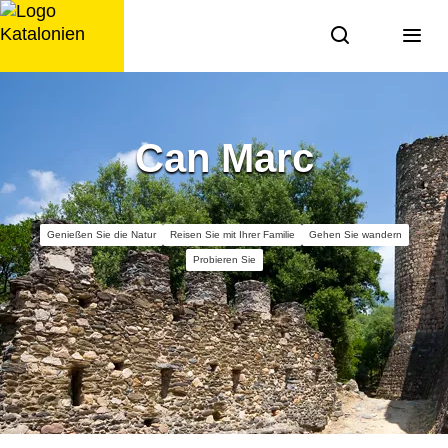
Zum
Inhalt
springen
Can Marc
Genießen Sie die Natur
Reisen Sie mit Ihrer Familie
Gehen Sie wandern
Probieren Sie