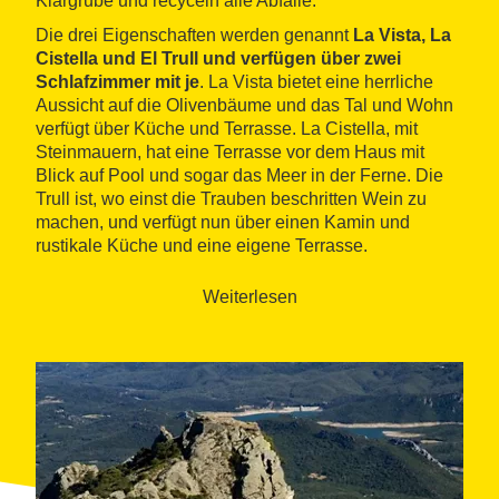
Klärgrube und recyceln alle Abfälle.
Die drei Eigenschaften werden genannt
La Vista, La
Cistella und El Trull und verfügen über zwei
Schlafzimmer mit je
. La Vista bietet eine herrliche
Aussicht auf die Olivenbäume und das Tal und Wohn
verfügt über Küche und Terrasse. La Cistella, mit
Steinmauern, hat eine Terrasse vor dem Haus mit
Blick auf Pool und sogar das Meer in der Ferne. Die
Trull ist, wo einst die Trauben beschritten Wein zu
machen, und verfügt nun über einen Kamin und
rustikale Küche und eine eigene Terrasse.
Weiterlesen