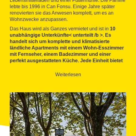
Lebensmittelladen und einer Futtermühle. Die Familie
lebte bis 1996 in Can Fonsu. Einige Jahre später
renovierten sie das Anwesen komplett, um es an
Wohnzwecke anzupassen.
Das Haus wird als Ganzes vermietet und ist in
10
unabhängige Unterkünfte< unterteilt /b >. Es
handelt sich um komplette und klimatisierte
ländliche Apartments mit einem Wohn-Esszimmer
mit Fernseher, einem Badezimmer und einer
perfekt ausgestatteten Küche. Jede Einheit bietet
Platz für zwei bis fünf Personen und das gesamte
Haus bietet Platz für bis zu 40 Gäste.
Weiterlesen
Die Einrichtung verfügt über eine kostenlose
WLAN-Internetverbindung. Es verfügt über einen
großen angelegten Außenbereich mit einem
großen Swimmingpool
, Grillmöglichkeiten und
einer Veranda, auf der Sie im Freien essen können.
Darüber hinaus gibt es mehrere
Gemeinschaftsräume, wie den Weinkeller, die
Industrieküche und die alte Mühle, die in einen
Mehrzweckraum umgewandelt wurde, der sich