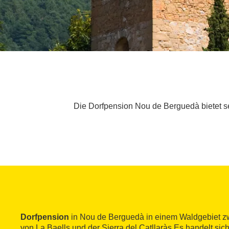
Die Dorfpension Nou de Berguedà bietet sec
Dorfpension
in Nou de Berguedà in einem Waldgebiet 
von La Baells und der Sierra del Catllaràs Es handelt si