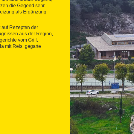
tzen die Gegend sehr.
Heizung als Ergänzung
 auf Rezepten der
eugnissen aus der Region,
gerichte vom Grill,
a mit Reis, gegarte