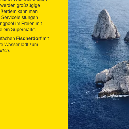
n werden großzügige
Außerdem kann man
Serviceleistungen
ngpool im Freien mit
e ein Supermarkt.
infachen
Fischerdorf
mit
are Wasser lädt zum
urfen
.