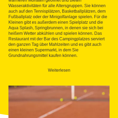
wärmeren Monaten geöffnet und bieten
Wasseraktivitäten für alle Altersgruppen. Sie können
auch auf den Tennisplätzen, Basketballplätzen, dem
Fußballplatz oder der Minigolfanlage spielen. Für die
Kleinen gibt es außerdem einen Spielplatz und die
Aqua Splash, Springbrunnen, in denen sie sich bei
heißem Wetter abkühlen und spielen können. Das
Restaurant mit der Bar des Campingplatzes serviert
den ganzen Tag über Mahlzeiten und es gibt auch
einen kleinen Supermarkt, in dem Sie
Grundnahrungsmittel kaufen können.
Das Lokal liegt
direkt am Strand
Punta de la Tordera
,
innerhalb der Gemeinde
Malgrat de Mar
, wo Sie dank
Weiterlesen
der Wasserschule des Campingplatzes Windsurfen,
SUP oder Kajak fahren können. Das Dorf liegt 20
Gehminuten oder 5 Autominuten vom Strand entfernt.