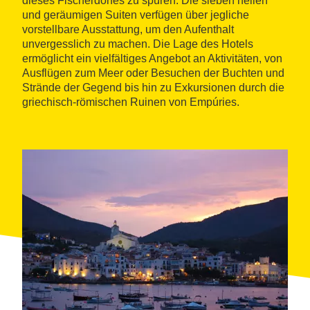
dieses Fischerdorfes zu spüren. Die sieben hellen
und geräumigen Suiten verfügen über jegliche
vorstellbare Ausstattung, um den Aufenthalt
unvergesslich zu machen. Die Lage des Hotels
ermöglicht ein vielfältiges Angebot an Aktivitäten, von
Ausflügen zum Meer oder Besuchen der Buchten und
Strände der Gegend bis hin zu Exkursionen durch die
griechisch-römischen Ruinen von Empúries.