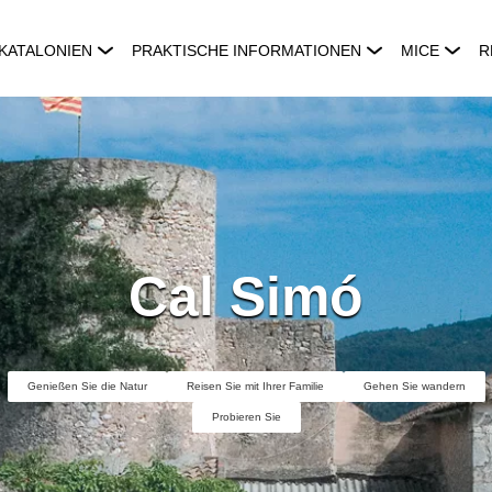
KATALONIEN
PRAKTISCHE INFORMATIONEN
MICE
R
Cal Simó
Genießen Sie die Natur
Reisen Sie mit Ihrer Familie
Gehen Sie wandern
Probieren Sie