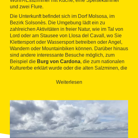
Wohn-/Esszimmer mit Küche, eine Speisekammer
und zwei Flure.
Die Unterkunft befindet sich im Dorf Molsosa, im
Bezirk Solsonès. Die Umgebung lädt ein zu
zahlreichen Aktivitäten in freier Natur, wie im Tal von
Lord oder am Stausee von Llosa del Cavall, wo Sie
Klettersport oder Wassersport betreiben oder Angel,
Wandern oder Mountainbiken können. Darüber hinaus
sind andere interessante Besuche möglich, zum
Beispiel die
Burg von Cardona
, die zum nationalen
Kulturerbe erklärt wurde oder die alten Salzminen, die
zu einem einzigartigen Kulturpark in Muntanya de Sal
umgewandelt wurden. Aber auch das
Kloster von
Weiterlesen
Sant Llorenç
de Morunys oder die Höhlenmalerei der
Sierra de Prades sind einen Besuch wert.