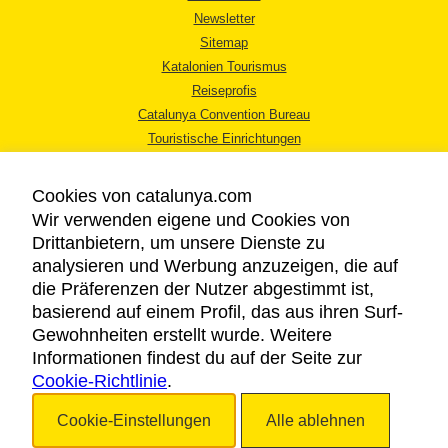
Newsletter
Sitemap
Katalonien Tourismus
Reiseprofis
Catalunya Convention Bureau
Touristische Einrichtungen
Tourismusbüros
Cookies von catalunya.com
Wir verwenden eigene und Cookies von
Drittanbietern, um unsere Dienste zu
analysieren und Werbung anzuzeigen, die auf
die Präferenzen der Nutzer abgestimmt ist,
RECHTLICHER HINWEIS
basierend auf einem Profil, das aus ihren Surf-
DATENSCHUTZICHTLINIE
Gewohnheiten erstellt wurde. Weitere
COOKIES
Informationen findest du auf der Seite zur
Cookie-Richtlinie
BARRIEREFREIHEIT
.
Cookie-Einstellungen
Alle ablehnen
Copyright © 2026. Katalonien Tourismus. Alle Rechte vorbehalten