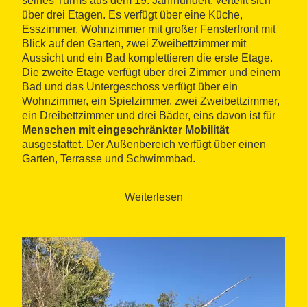
seines Turms aus dem 19. Jahrhundert, verteilt sich
über drei Etagen. Es verfügt über eine Küche,
Esszimmer, Wohnzimmer mit großer Fensterfront mit
Blick auf den Garten, zwei Zweibettzimmer mit
Aussicht und ein Bad komplettieren die erste Etage.
Die zweite Etage verfügt über drei Zimmer und einem
Bad und das Untergeschoss verfügt über ein
Wohnzimmer, ein Spielzimmer, zwei Zweibettzimmer,
ein Dreibettzimmer und drei Bäder, eins davon ist für
Menschen mit eingeschränkter Mobilität
ausgestattet. Der Außenbereich verfügt über einen
Garten, Terrasse und Schwimmbad.
Das Haus befindet sich in Vilademuls, im Landkreis
Alt Empordà, in der Nähe des
Naturparks vulkanische
Weiterlesen
Zone La Garrotxa
und in der Nähe der Strände der
Costa Brava
, in einer Umgebung, die viele
verschiedene Möglichkeiten bietet.