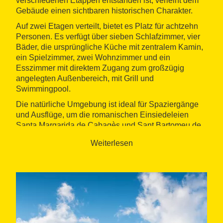
verschiedenen Etappen entstanden ist, verleiht dem
Gebäude einen sichtbaren historischen Charakter.
Auf zwei Etagen verteilt, bietet es Platz für achtzehn
Personen. Es verfügt über sieben Schlafzimmer, vier
Bäder, die ursprüngliche Küche mit zentralem Kamin,
ein Spielzimmer, zwei Wohnzimmer und ein
Esszimmer mit direktem Zugang zum großzügig
angelegten Außenbereich, mit Grill und
Swimmingpool.
Die natürliche Umgebung ist ideal für Spaziergänge
und Ausflüge, um die romanischen Einsiedeleien
Santa Margarida de Cabagès und Sant Bartomeu de
Covidasses zu besuchen oder um auf einem Teil des
Weiterlesen
sog. Zentralpfads von Katalonien
zu wandern.