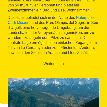
anbietet. Cal Penya 2 verfügt über eine Wohnfläche
von 50 m2 für vier Personen und bietet ein
Zweibettzimmer, ein Bad und Ess-/Wohnzimmer.
Das Haus befindet sich in der Nähe des
Naturparks
Cadí-Moixeró
und des Parc Olímpic del Segre, in Seu
d'Urgell, eine hervorragende Umgebung, um die
Landschaften der Vorpyrenäen zu genießen, um zu
wandern, zu angeln oder Pilze zu sammeln. Die
zentrale Lage ermöglicht den einfachen Zugang zum
Tal von La Cerdanya oder zum Fürstentum Andorra,
sowie zu den Skipisten Aransa und Lles. Zusätzlich
kann man auch die Spuren der romanischen
Architektur, die sich überall im Land befinden,
Weiterlesen
entdecken, zum Beispiel der Glockenturm Sant Martí
de Bescarán oder die Kathedrale von Seu d’Urgell.
Außerdem können die Megalithen bei einer
Besichtigung der Dolmen in der Gegend bestaunt
werden.