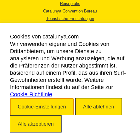
Reiseprofis
Catalunya Convention Bureau
Touristische Einrichtungen
Tourismusbüros
Cookies von catalunya.com
Wir verwenden eigene und Cookies von
Drittanbietern, um unsere Dienste zu
analysieren und Werbung anzuzeigen, die auf
die Präferenzen der Nutzer abgestimmt ist,
RECHTLICHER HINWEIS
basierend auf einem Profil, das aus ihren Surf-
DATENSCHUTZICHTLINIE
Gewohnheiten erstellt wurde. Weitere
COOKIES
Informationen findest du auf der Seite zur
Cookie-Richtlinie
BARRIEREFREIHEIT
.
Cookie-Einstellungen
Alle ablehnen
Copyright © 2026. Katalonien Tourismus. Alle Rechte vorbehalten
Alle akzeptieren