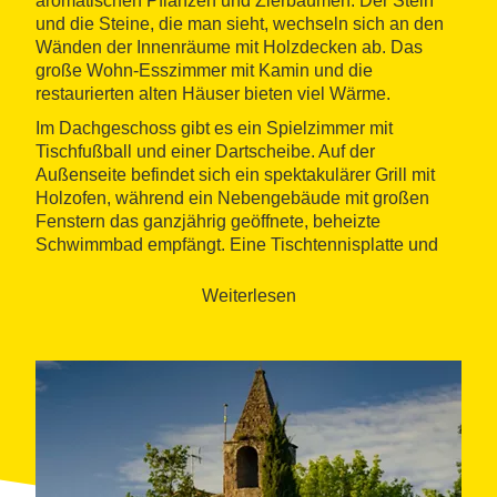
aromatischen Pflanzen und Zierbäumen. Der Stein
und die Steine, die man sieht, wechseln sich an den
Wänden der Innenräume mit Holzdecken ab. Das
große Wohn-Esszimmer mit Kamin und die
restaurierten alten Häuser bieten viel Wärme.
Im Dachgeschoss gibt es ein Spielzimmer mit
Tischfußball und einer Dartscheibe. Auf der
Außenseite befindet sich ein spektakulärer Grill mit
Holzofen, während ein Nebengebäude mit großen
Fenstern das ganzjährig geöffnete, beheizte
Schwimmbad empfängt. Eine Tischtennisplatte und
ein Trampolin sind weitere Freizeiteinrichtungen des
Hauses, wo Sie auch eine entspannende Zeit auf den
Weiterlesen
Liegestühlen oder auf der Liegewiese genießen
können.