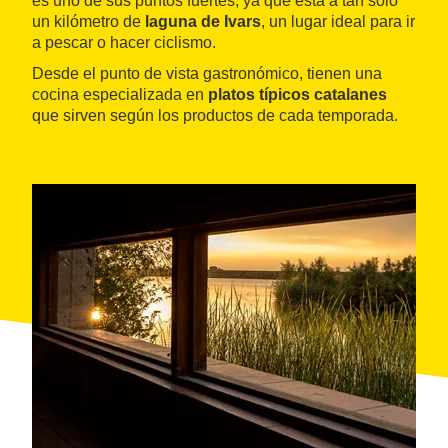
es uno de sus puntos fuertes, ya que está a tan solo
un kilómetro de
laguna de Ivars
, un lugar ideal para ir
a pescar o hacer ciclismo.
Desde el punto de vista gastronómico, tienen una
cocina especializada en
platos típicos catalanes
que sirven según los productos de cada temporada.