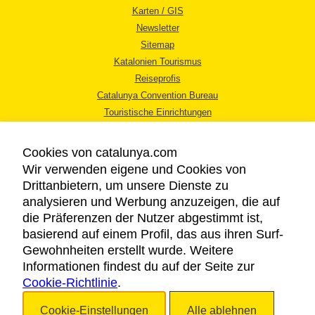
Karten / GIS
Newsletter
Sitemap
Katalonien Tourismus
Reiseprofis
Catalunya Convention Bureau
Touristische Einrichtungen
Tourismusbüros
Cookies von catalunya.com
Wir verwenden eigene und Cookies von
Drittanbietern, um unsere Dienste zu
analysieren und Werbung anzuzeigen, die auf
die Präferenzen der Nutzer abgestimmt ist,
RECHTLICHER HINWEIS
basierend auf einem Profil, das aus ihren Surf-
DATENSCHUTZICHTLINIE
Gewohnheiten erstellt wurde. Weitere
COOKIES
Informationen findest du auf der Seite zur
Cookie-Richtlinie
BARRIEREFREIHEIT
.
Cookie-Einstellungen
Alle ablehnen