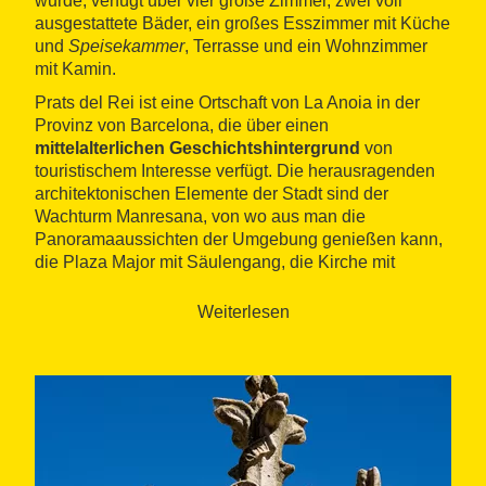
wurde, verfügt über vier große Zimmer, zwei voll
ausgestattete Bäder, ein großes Esszimmer mit Küche
und
Speisekammer
, Terrasse und ein Wohnzimmer
mit Kamin.
Prats del Rei ist eine Ortschaft von La Anoia in der
Provinz von Barcelona, die über einen
mittelalterlichen Geschichtshintergrund
von
touristischem Interesse verfügt. Die herausragenden
architektonischen Elemente der Stadt sind der
Wachturm Manresana, von wo aus man die
Panoramaaussichten der Umgebung genießen kann,
die Plaza Major mit Säulengang, die Kirche mit
Glockenturm aus dem 17. Jahrhundert, ebenso wie
die Megalithgräber und den Dolmen Treis Reis, etwas
Weiterlesen
außerhalb der Ortschaft situiert. Ebenfalls kann das
archäologische Museum Prats de Rei und das
astronomische Observatorium sowie der äolische
Park der Sierra de Rubió besichtigt werden.