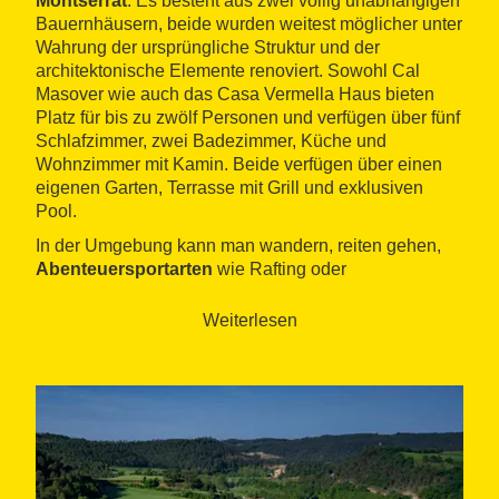
Montserrat
. Es besteht aus zwei völlig unabhängigen
Bauernhäusern, beide wurden weitest möglicher unter
Wahrung der ursprüngliche Struktur und der
architektonische Elemente renoviert. Sowohl Cal
Masover wie auch das Casa Vermella Haus bieten
Platz für bis zu zwölf Personen und verfügen über fünf
Schlafzimmer, zwei Badezimmer, Küche und
Wohnzimmer mit Kamin. Beide verfügen über einen
eigenen Garten, Terrasse mit Grill und exklusiven
Pool.
In der Umgebung kann man wandern, reiten gehen,
Abenteuersportarten
wie Rafting oder
Fallschirmspringen betreiben und geführte Ausflüge
machen. Die Stadt Vic ist 15 Minuten Fahrt entfernt
Weiterlesen
und das schöne Dorf Tavertet eine halbe Stunde.