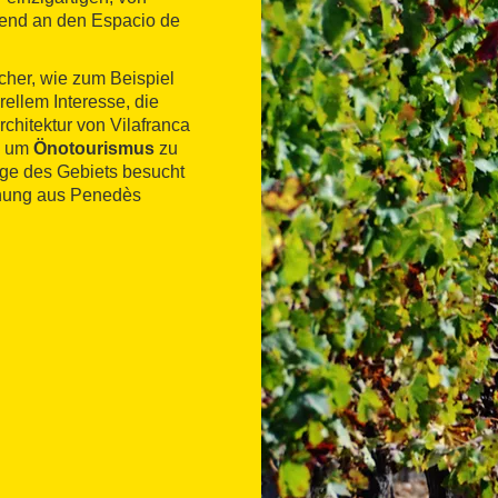
end an den Espacio de
cher, wie zum Beispiel
ellem Interesse, die
chitektur von Vilafranca
t, um
Önotourismus
zu
rge des Gebiets besucht
hnung aus Penedès