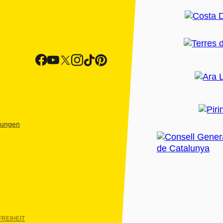
htungen
REIHEIT