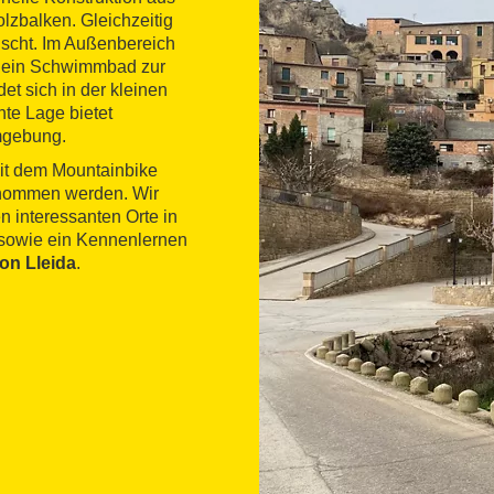
lzbalken. Gleichzeitig
nscht. Im Außenbereich
nd ein Schwimmbad zur
et sich in der kleinen
hte Lage bietet
mgebung.
it dem Mountainbike
rnommen werden. Wir
 interessanten Orte in
 sowie ein Kennenlernen
on Lleida
.