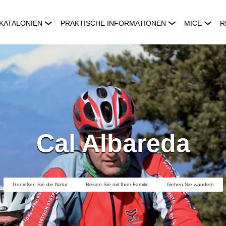
KATALONIEN
PRAKTISCHE INFORMATIONEN
MICE
R
Cal Albareda
Genießen Sie die Natur
Reisen Sie mit Ihrer Familie
Gehen Sie wandern