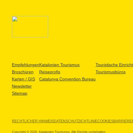
Empfehlungen
Katalonien Tourismus
Touristische Einric
Broschüren
Reiseprofis
Tourismusbüros
Karten / GIS
Catalunya Convention Bureau
Newsletter
Sitemap
RECHTLICHER HINWEIS
DATENSCHUTZICHTLINIE
COOKIES
BARRIEREF
Copyright © 2026. Katalonien Tourismus. Alle Rechte vorbehalten