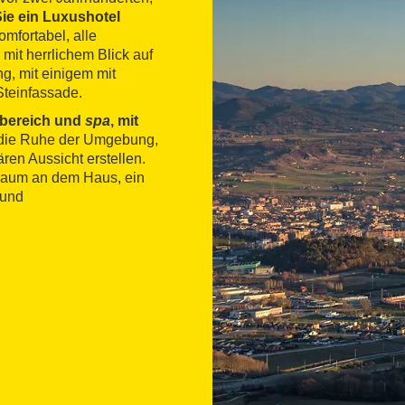
ie ein Luxushotel
mfortabel, alle
it herrlichem Blick auf
g, mit einigem mit
 Steinfassade.
bereich und
spa
, mit
die Ruhe der Umgebung,
ren Aussicht erstellen.
 Raum an dem Haus, ein
 und