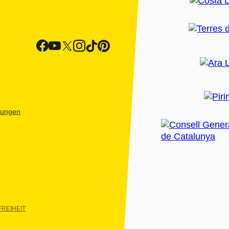
htungen
REIHEIT