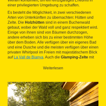
Werten kombiniert, um ein einzigartiges Erlebnis in
einer privilegierten Umgebung zu schaffen.
Es besteht die Möglichkeit, in zwei verschiedenen
Arten von Unterkünften zu übernachten: Hütten und
Zelte. Die
Holzhütten
sind in einem Buchenwald
gebaut, wobei der Wald voll und ganz respektiert wird.
Einige von ihnen sind von Bäumen durchzogen,
andere erheben sich bis zu einer bestimmten Höhe
über dem Boden. Alle verfügen über ein eigenes Bad
und eine Dusche und die meisten verfügen über einen
privaten Whirlpool im Freien mit majestätischem Blick
auf
La Vall de Bianya
. Auch die
Glamping-Zelte
mit
Platz für bis zu vier Personen bieten eine
hervorragende Aussicht. Gegebenenfalls verfügen sie
Weiterlesen
über ein eigenes Bad im Gemeinschaftsbereich.
Die Anlage verfügt über ein
öffentliches Restaurant
,
das Hausmannskost aus saisonalen Produkten und
aus der Nähe serviert. Den Gästen von Cabanyes
entre Valls stehen Aktivitäten wie der astronomische
Workshop, Wandern, Reiten oder Ballonfahren zur
Verfügung.