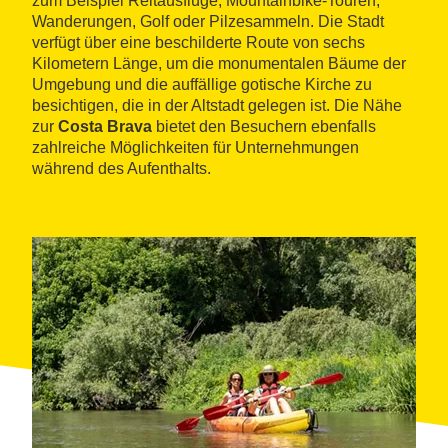
zum Beispiel Reitausflüge, Mountainbike-Touren,
Wanderungen, Golf oder Pilzesammeln. Die Stadt
verfügt über eine beschilderte Route von sechs
Kilometern Länge, um die monumentalen Bäume der
Umgebung und die auffällige gotische Kirche zu
besichtigen, die in der Altstadt gelegen ist. Die Nähe
zur
Costa Brava
bietet den Besuchern ebenfalls
zahlreiche Möglichkeiten für Unternehmungen
während des Aufenthalts.