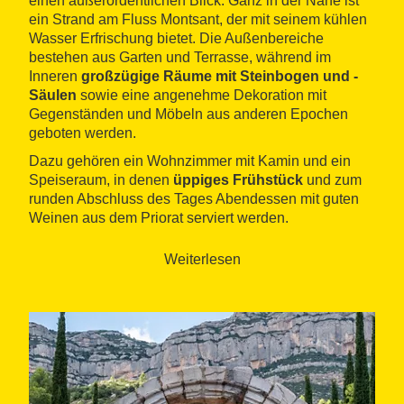
einen außerordentlichen Blick. Ganz in der Nähe ist
ein Strand am Fluss Montsant, der mit seinem kühlen
Wasser Erfrischung bietet. Die Außenbereiche
bestehen aus Garten und Terrasse, während im
Inneren
großzügige Räume mit Steinbogen und -
Säulen
sowie eine angenehme Dekoration mit
Gegenständen und Möbeln aus anderen Epochen
geboten werden.
Dazu gehören ein Wohnzimmer mit Kamin und ein
Speiseraum, in denen
üppiges Frühstück
und zum
runden Abschluss des Tages Abendessen mit guten
Weinen aus dem Priorat serviert werden.
Der Bereich der Schlafzimmer ist in
fünf
Weiterlesen
Doppelzimmer
und
ein Familienzimmer
aufgeteilt,
alle mit Bad und einem schönen Blick.
Die freundlichen Besitzer bieten
Führungen
und
umfangreiche Information
über die Gegend. Man
kann z. B. eine Höhle besichtigen, die während des
Bürgerkriegs als Hospital verwendet wurde.
Das nahegelegene Kartäuserkloster Scala Dei, der