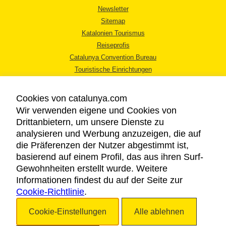
Newsletter
Sitemap
Katalonien Tourismus
Reiseprofis
Catalunya Convention Bureau
Touristische Einrichtungen
Tourismusbüros
Cookies von catalunya.com
Wir verwenden eigene und Cookies von
Drittanbietern, um unsere Dienste zu
analysieren und Werbung anzuzeigen, die auf
die Präferenzen der Nutzer abgestimmt ist,
RECHTLICHER HINWEIS
basierend auf einem Profil, das aus ihren Surf-
DATENSCHUTZICHTLINIE
Gewohnheiten erstellt wurde. Weitere
COOKIES
Informationen findest du auf der Seite zur
Cookie-Richtlinie
BARRIEREFREIHEIT
.
Cookie-Einstellungen
Alle ablehnen
Copyright © 2026. Katalonien Tourismus. Alle Rechte vorbehalten