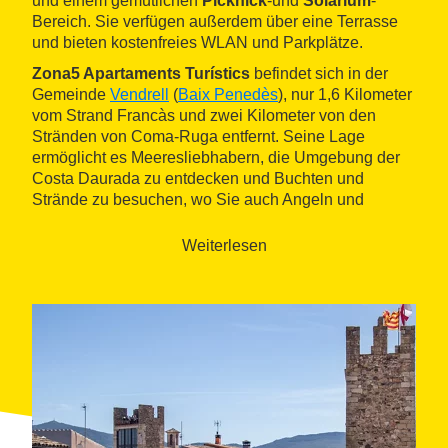
und einem gemütlichen
Picknick
-und
Solarium
-
Bereich. Sie verfügen außerdem über eine Terrasse
und bieten kostenfreies WLAN und Parkplätze.
Zona5 Apartaments Turístics
befindet sich in der
Gemeinde
Vendrell
(
Baix Penedès
), nur 1,6 Kilometer
vom Strand Francàs und zwei Kilometer von den
Stränden von Coma-Ruga entfernt. Seine Lage
ermöglicht es Meeresliebhabern, die Umgebung der
Costa Daurada zu entdecken und Buchten und
Strände zu besuchen, wo Sie auch Angeln und
Wassersport betreiben können. Es ist auch ein guter
Ort zum Wandern, mit verschiedenen Routen zum
Weiterlesen
Puig del Lleó, Castell de la Muga, Turó del Lleó,
Albinyana
oder Santa Oliva.