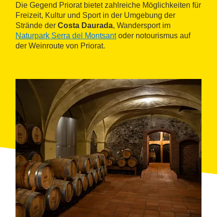
Die Gegend Priorat bietet zahlreiche Möglichkeiten für
Freizeit, Kultur und Sport in der Umgebung der
Strände der
Costa Daurada
, Wandersport im
Naturpark Serra del Montsant
oder notourismus auf
der Weinroute von Priorat.